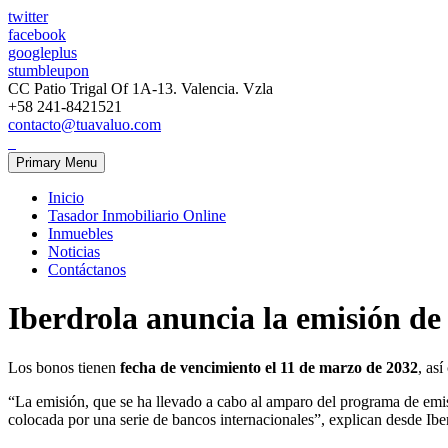
twitter
facebook
googleplus
stumbleupon
CC Patio Trigal Of 1A-13. Valencia. Vzla
+58 241-8421521
contacto@tuavaluo.com
Primary Menu
Inicio
Tasador Inmobiliario Online
Inmuebles
Noticias
Contáctanos
Iberdrola anuncia la emisión de 
Los bonos tienen
fecha de vencimiento el 11 de marzo de 2032
, as
“La emisión, que se ha llevado a cabo al amparo del programa de e
colocada por una serie de bancos internacionales”, explican desde Ibe