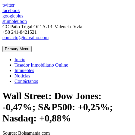
twitter
facebook
googleplus
stumbleupon
CC Patio Trigal Of 1A-13. Valencia. Vzla
+58 241-8421521
contacto@tuavaluo.com
Primary Menu
Inicio
Tasador Inmobiliario Online
Inmuebles
Noticias
Contáctanos
Wall Street: Dow Jones:
-0,47%; S&P500: +0,25%;
Nasdaq: +0,88%
Source: Bolsamania.com