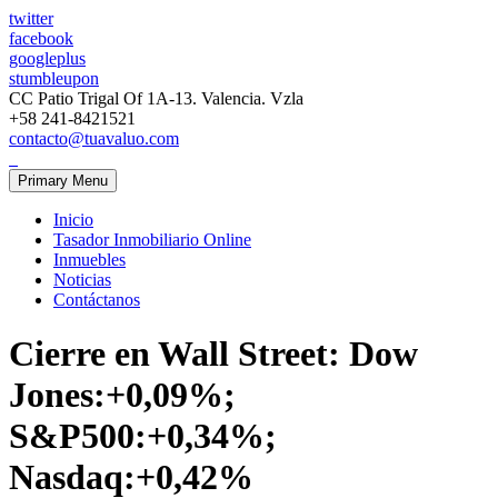
twitter
facebook
googleplus
stumbleupon
CC Patio Trigal Of 1A-13. Valencia. Vzla
+58 241-8421521
contacto@tuavaluo.com
Primary Menu
Inicio
Tasador Inmobiliario Online
Inmuebles
Noticias
Contáctanos
Cierre en Wall Street: Dow
Jones:+0,09%;
S&P500:+0,34%;
Nasdaq:+0,42%