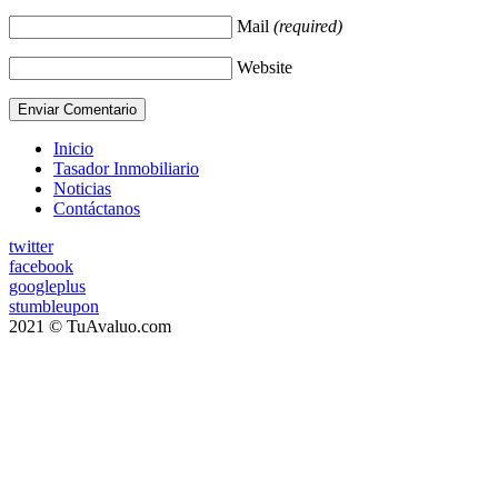
Mail
(required)
Website
Inicio
Tasador Inmobiliario
Noticias
Contáctanos
twitter
facebook
googleplus
stumbleupon
2021 © TuAvaluo.com