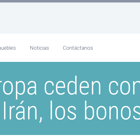
uebles
Noticias
Contáctanos
uropa ceden con
Irán, los bono